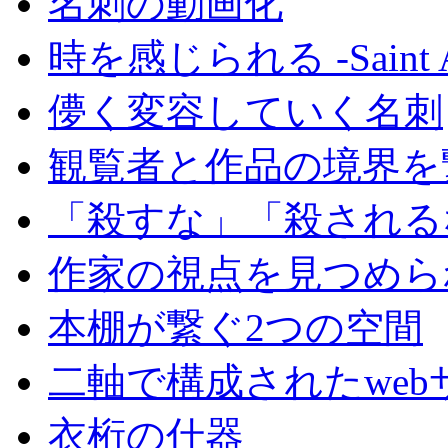
名刺の動画化
時を感じられる -Saint Amo
儚く変容していく名刺
観覧者と作品の境界を
「殺すな」「殺される
作家の視点を見つめら
本棚が繋ぐ2つの空間
二軸で構成されたweb
衣桁の什器